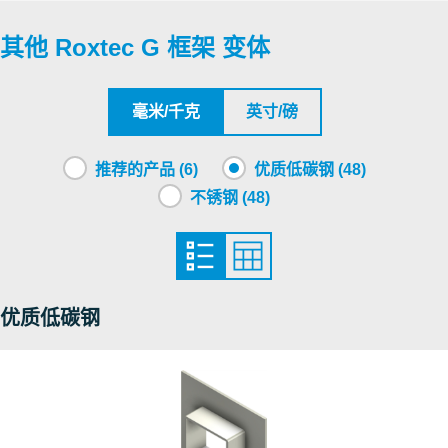
其他 Roxtec G 框架 变体
Underwriters Laboratories Inc.
Roxtec International AB
毫米/千克
英寸/磅
Roxtec International AB
推荐的产品 (6)
优质低碳钢 (48)
不锈钢 (48)
Underwriters Laboratories Inc.
Factory Mutual Approval
优质低碳钢
Factory Mutual Approval
Factory Mutual Approval
Factory Mutual Approval