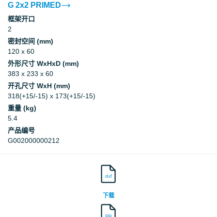
G 2x2 PRIMED
框架开口
Underwriters Laboratories Inc.
2
密封空间 (mm)
Underwriters Laboratories Inc.
120 x 60
外形尺寸 WxHxD (mm)
Underwriters Laboratories Inc.
383 x 233 x 60
开孔尺寸 WxH (mm)
318(+15/-15) x 173(+15/-15)
Underwriters Laboratories Inc.
重量 (kg)
5.4
Underwriters Laboratories Inc.
产品编号
G002000000212
Underwriters Laboratories Inc.
dxf
Underwriters Laboratories Inc.
下载
Underwriters Laboratories Inc.
stp