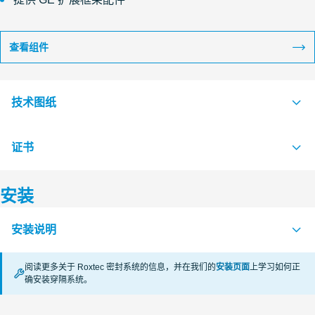
查看组件
技术图纸
证书
S1005558 G FRAME +SINGLE AND +COMBINATION FRAME
PDF
S1005556 G FRAME SINGLE AND COMBINATION FRAME
PDF
安装
认证机构
安装说明
RISE
阅读更多关于 Roxtec 密封系统的信息，并在我们的
安装页面
上学习如何正
CSA
确安装穿隔系统。
APERTURE DIMENSIONS G SERIES (en)
PDF
RECTANGULAR RM SYSTEMS (zh)
PDF
VKF Switzerland