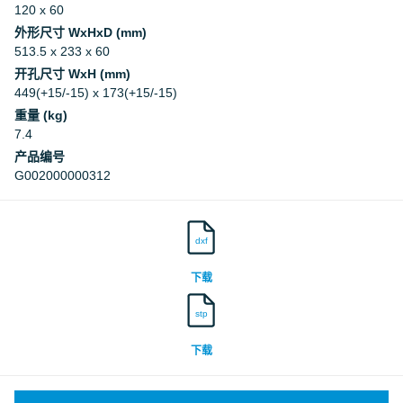
120 x 60
Deutsches Institut für Bautechnik, DIBt
外形尺寸 WxHxD (mm)
513.5 x 233 x 60
Deutsches Institut für Bautechnik, DIBt
开孔尺寸 WxH (mm)
449(+15/-15) x 173(+15/-15)
重量 (kg)
7.4
产品编号
G002000000312
dxf
下载
stp
下载