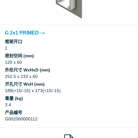
Factory Mutual Approval
CCS
G 2x1 PRIMED
框架开口
1
CCS
密封空间 (mm)
120 x 60
DNV
外形尺寸 WxHxD (mm)
252.5 x 233 x 60
DNV
开孔尺寸 WxH (mm)
188(+15/-15) x 173(+15/-15)
重量 (kg)
Underwriters Laboratories Inc.
3.4
产品编号
Underwriters Laboratories Inc.
G002000000112
Myndigheten för samhällsskydd och
beredskap