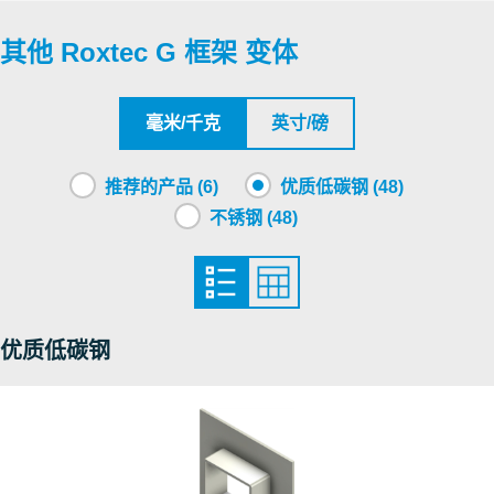
其他 Roxtec G 框架 变体
Underwriters Laboratories Inc.
Roxtec International AB
毫米/千克
英寸/磅
Roxtec International AB
推荐的产品 (6)
优质低碳钢 (48)
不锈钢 (48)
Underwriters Laboratories Inc.
Factory Mutual Approval
优质低碳钢
Factory Mutual Approval
Factory Mutual Approval
Factory Mutual Approval