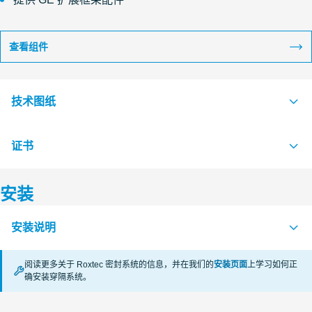
查看组件
技术图纸
证书
S1005558 G FRAME +SINGLE AND +COMBINATION FRAME
PDF
S1005556 G FRAME SINGLE AND COMBINATION FRAME
PDF
安装
认证机构
安装说明
RISE
阅读更多关于 Roxtec 密封系统的信息，并在我们的
安装页面
上学习如何正
CSA
确安装穿隔系统。
APERTURE DIMENSIONS G SERIES (en)
PDF
RECTANGULAR RM SYSTEMS (zh)
PDF
VKF Switzerland