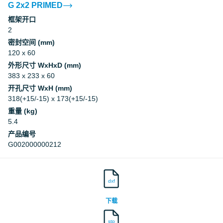
G 2x2 PRIMED
框架开口
Underwriters Laboratories Inc.
2
密封空间 (mm)
Underwriters Laboratories Inc.
120 x 60
外形尺寸 WxHxD (mm)
Underwriters Laboratories Inc.
383 x 233 x 60
开孔尺寸 WxH (mm)
318(+15/-15) x 173(+15/-15)
Underwriters Laboratories Inc.
重量 (kg)
5.4
Underwriters Laboratories Inc.
产品编号
G002000000212
Underwriters Laboratories Inc.
dxf
Underwriters Laboratories Inc.
下载
Underwriters Laboratories Inc.
stp