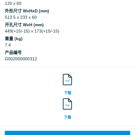
120 x 60
Deutsches Institut für Bautechnik, DIBt
外形尺寸 WxHxD (mm)
513.5 x 233 x 60
Deutsches Institut für Bautechnik, DIBt
开孔尺寸 WxH (mm)
449(+15/-15) x 173(+15/-15)
重量 (kg)
7.4
产品编号
G002000000312
dxf
下载
stp
下载