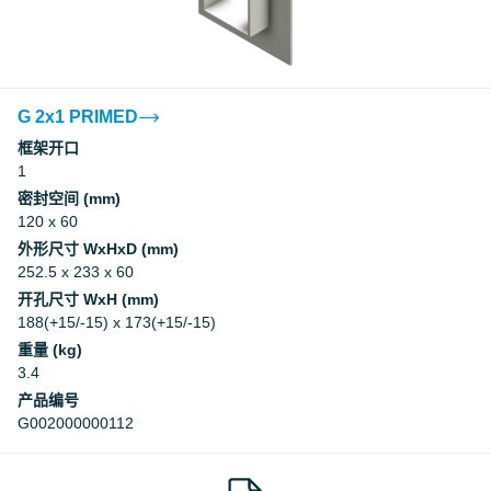
Factory Mutual Approval
CCS
G 2x1 PRIMED
框架开口
1
CCS
密封空间 (mm)
120 x 60
DNV
外形尺寸 WxHxD (mm)
252.5 x 233 x 60
DNV
开孔尺寸 WxH (mm)
188(+15/-15) x 173(+15/-15)
重量 (kg)
Underwriters Laboratories Inc.
3.4
产品编号
Underwriters Laboratories Inc.
G002000000112
Myndigheten för samhällsskydd och
beredskap