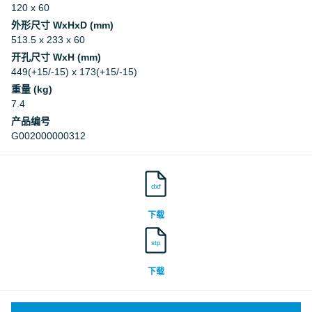
120 x 60
Deutsches Institut für Bautechnik, DIBt
外形尺寸 WxHxD (mm)
513.5 x 233 x 60
Deutsches Institut für Bautechnik, DIBt
开孔尺寸 WxH (mm)
449(+15/-15) x 173(+15/-15)
重量 (kg)
7.4
产品编号
G002000000312
dxf
下载
stp
下载