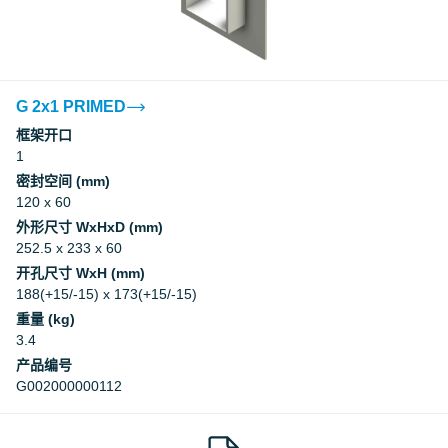
Factory Mutual Approval
CCS
G 2x1 PRIMED
框架开口
1
CCS
密封空间 (mm)
120 x 60
DNV
外形尺寸 WxHxD (mm)
252.5 x 233 x 60
DNV
开孔尺寸 WxH (mm)
188(+15/-15) x 173(+15/-15)
重量 (kg)
Underwriters Laboratories Inc.
3.4
产品编号
Underwriters Laboratories Inc.
G002000000112
Myndigheten för samhällsskydd och
beredskap