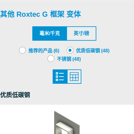
其他 Roxtec G 框架 变体
Underwriters Laboratories Inc.
Roxtec International AB
毫米/千克
英寸/磅
Roxtec International AB
推荐的产品 (6)
优质低碳钢 (48)
不锈钢 (48)
Underwriters Laboratories Inc.
Factory Mutual Approval
优质低碳钢
Factory Mutual Approval
Factory Mutual Approval
Factory Mutual Approval