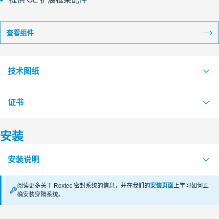
查看组件
技术图纸
证书
S1005558 G FRAME +SINGLE AND +COMBINATION FRAME
PDF
S1005556 G FRAME SINGLE AND COMBINATION FRAME
PDF
安装
认证机构
安装说明
RISE
阅读更多关于 Roxtec 密封系统的信息，并在我们的
安装页面
上学习如何正
CSA
确安装穿隔系统。
APERTURE DIMENSIONS G SERIES (en)
PDF
RECTANGULAR RM SYSTEMS (zh)
PDF
VKF Switzerland