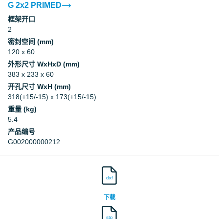
G 2x2 PRIMED
框架开口
Underwriters Laboratories Inc.
2
密封空间 (mm)
Underwriters Laboratories Inc.
120 x 60
外形尺寸 WxHxD (mm)
Underwriters Laboratories Inc.
383 x 233 x 60
开孔尺寸 WxH (mm)
318(+15/-15) x 173(+15/-15)
Underwriters Laboratories Inc.
重量 (kg)
5.4
Underwriters Laboratories Inc.
产品编号
G002000000212
Underwriters Laboratories Inc.
dxf
Underwriters Laboratories Inc.
下载
Underwriters Laboratories Inc.
stp