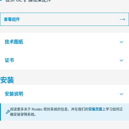
查看组件
技术图纸
证书
S1005558 G FRAME +SINGLE AND +COMBINATION FRAME
PDF
S1005556 G FRAME SINGLE AND COMBINATION FRAME
PDF
安装
认证机构
安装说明
RISE
阅读更多关于 Roxtec 密封系统的信息，并在我们的
安装页面
上学习如何正
CSA
确安装穿隔系统。
APERTURE DIMENSIONS G SERIES (en)
PDF
RECTANGULAR RM SYSTEMS (zh)
PDF
VKF Switzerland