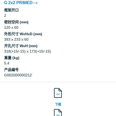
G 2x2 PRIMED
框架开口
Underwriters Laboratories Inc.
2
密封空间 (mm)
Underwriters Laboratories Inc.
120 x 60
外形尺寸 WxHxD (mm)
Underwriters Laboratories Inc.
383 x 233 x 60
开孔尺寸 WxH (mm)
318(+15/-15) x 173(+15/-15)
Underwriters Laboratories Inc.
重量 (kg)
5.4
Underwriters Laboratories Inc.
产品编号
G002000000212
Underwriters Laboratories Inc.
dxf
Underwriters Laboratories Inc.
下载
Underwriters Laboratories Inc.
stp