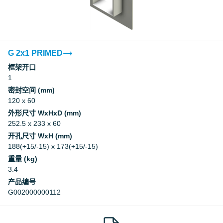
Factory Mutual Approval
CCS
G 2x1 PRIMED
框架开口
1
CCS
密封空间 (mm)
120 x 60
DNV
外形尺寸 WxHxD (mm)
252.5 x 233 x 60
DNV
开孔尺寸 WxH (mm)
188(+15/-15) x 173(+15/-15)
重量 (kg)
Underwriters Laboratories Inc.
3.4
产品编号
Underwriters Laboratories Inc.
G002000000112
Myndigheten för samhällsskydd och
beredskap