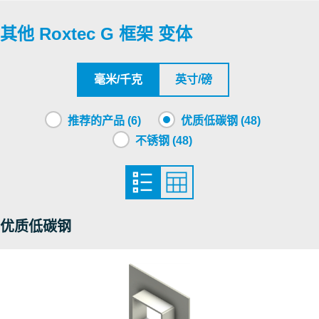
其他 Roxtec G 框架 变体
Underwriters Laboratories Inc.
Roxtec International AB
毫米/千克
英寸/磅
Roxtec International AB
推荐的产品 (6)
优质低碳钢 (48)
不锈钢 (48)
Underwriters Laboratories Inc.
Factory Mutual Approval
优质低碳钢
Factory Mutual Approval
Factory Mutual Approval
Factory Mutual Approval