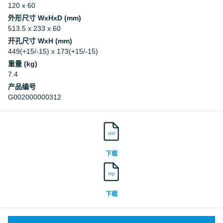
120 x 60
Deutsches Institut für Bautechnik, DIBt
外形尺寸 WxHxD (mm)
513.5 x 233 x 60
Deutsches Institut für Bautechnik, DIBt
开孔尺寸 WxH (mm)
449(+15/-15) x 173(+15/-15)
重量 (kg)
7.4
产品编号
G002000000312
dxf
下载
stp
下载