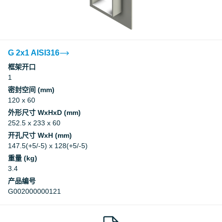
Factory Mutual Approval
CCS
G 2x1 AISI316
框架开口
1
CCS
密封空间 (mm)
120 x 60
DNV
外形尺寸 WxHxD (mm)
252.5 x 233 x 60
DNV
开孔尺寸 WxH (mm)
147.5(+5/-5) x 128(+5/-5)
重量 (kg)
Underwriters Laboratories Inc.
3.4
产品编号
Underwriters Laboratories Inc.
G002000000121
Myndigheten för samhällsskydd och
beredskap