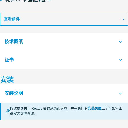
查看组件
技术图纸
证书
S1005558 G FRAME +SINGLE AND +COMBINATION FRAME
PDF
S1005556 G FRAME SINGLE AND COMBINATION FRAME
PDF
安装
认证机构
安装说明
RISE
阅读更多关于 Roxtec 密封系统的信息，并在我们的
安装页面
上学习如何正
CSA
确安装穿隔系统。
APERTURE DIMENSIONS G SERIES (en)
PDF
RECTANGULAR RM SYSTEMS (zh)
PDF
VKF Switzerland