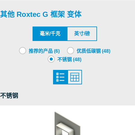
其他 Roxtec G 框架 变体
Underwriters Laboratories Inc.
Roxtec International AB
毫米/千克
英寸/磅
Roxtec International AB
推荐的产品 (6)
优质低碳钢 (48)
不锈钢 (48)
Underwriters Laboratories Inc.
Factory Mutual Approval
不锈钢
Factory Mutual Approval
Factory Mutual Approval
Factory Mutual Approval