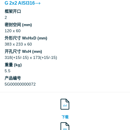
G 2x2 AISI316
框架开口
Underwriters Laboratories Inc.
2
密封空间 (mm)
Underwriters Laboratories Inc.
120 x 60
外形尺寸 WxHxD (mm)
Underwriters Laboratories Inc.
383 x 233 x 60
开孔尺寸 WxH (mm)
318(+15/-15) x 173(+15/-15)
Underwriters Laboratories Inc.
重量 (kg)
5.5
Underwriters Laboratories Inc.
产品编号
5G00000000072
Underwriters Laboratories Inc.
dxf
Underwriters Laboratories Inc.
下载
Underwriters Laboratories Inc.
stp