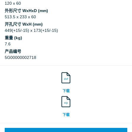
120 x 60
Deutsches Institut für Bautechnik, DIBt
外形尺寸 WxHxD (mm)
513.5 x 233 x 60
Deutsches Institut für Bautechnik, DIBt
开孔尺寸 WxH (mm)
449(+15/-15) x 173(+15/-15)
重量 (kg)
7.6
产品编号
5G00000002718
dxf
下载
stp
下载