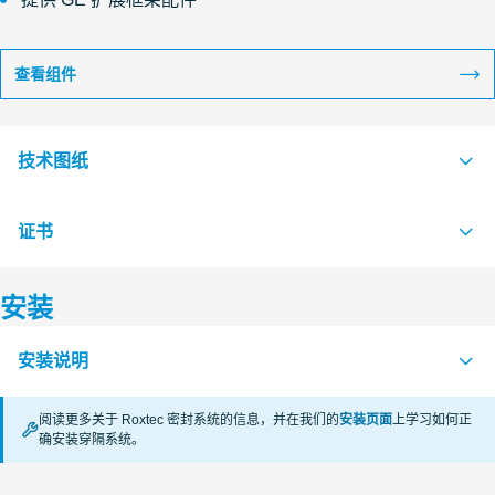
查看组件
技术图纸
证书
S1005558 G FRAME +SINGLE AND +COMBINATION FRAME
PDF
S1005556 G FRAME SINGLE AND COMBINATION FRAME
PDF
安装
认证机构
安装说明
RISE
阅读更多关于 Roxtec 密封系统的信息，并在我们的
安装页面
上学习如何正
CSA
确安装穿隔系统。
APERTURE DIMENSIONS G SERIES (en)
PDF
RECTANGULAR RM SYSTEMS (zh)
PDF
VKF Switzerland