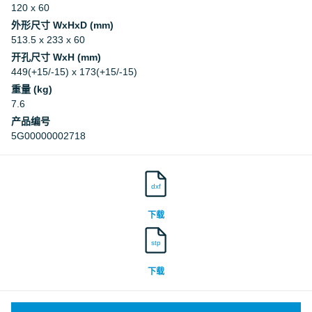
120 x 60
Deutsches Institut für Bautechnik, DIBt
外形尺寸 WxHxD (mm)
513.5 x 233 x 60
Deutsches Institut für Bautechnik, DIBt
开孔尺寸 WxH (mm)
449(+15/-15) x 173(+15/-15)
重量 (kg)
7.6
产品编号
5G00000002718
dxf
下载
stp
下载