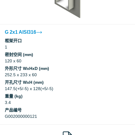
Factory Mutual Approval
CCS
G 2x1 AISI316
框架开口
1
CCS
密封空间 (mm)
120 x 60
DNV
外形尺寸 WxHxD (mm)
252.5 x 233 x 60
DNV
开孔尺寸 WxH (mm)
147.5(+5/-5) x 128(+5/-5)
重量 (kg)
Underwriters Laboratories Inc.
3.4
产品编号
Underwriters Laboratories Inc.
G002000000121
Myndigheten för samhällsskydd och
beredskap