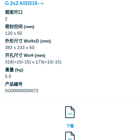
G 2x2 AISI316
框架开口
Underwriters Laboratories Inc.
2
密封空间 (mm)
Underwriters Laboratories Inc.
120 x 60
外形尺寸 WxHxD (mm)
Underwriters Laboratories Inc.
383 x 233 x 60
开孔尺寸 WxH (mm)
318(+15/-15) x 173(+15/-15)
Underwriters Laboratories Inc.
重量 (kg)
5.5
Underwriters Laboratories Inc.
产品编号
5G00000000072
Underwriters Laboratories Inc.
dxf
Underwriters Laboratories Inc.
下载
Underwriters Laboratories Inc.
stp