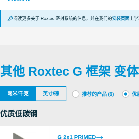
C
C
C
阅读更多关于 Roxtec 密封系统的信息，并在我们的
安装页面
上学
E fire
RISE
B
APERTURE DIMENSIONS G SERIES (en)
EI fire
G
L
c
RECTANGULAR RM SYSTEMS (zh)
S
其他 Roxtec G 框架 变体
IP tightness
CSA
UL/NEMA tightness
C
毫米/千克
英寸/磅
推荐的产品 (6)
优质
VKF
E fire
L
EI fire
Switzerland
c
优质低碳钢
Underwriters
C
F fire
L
Laboratories
T fire
G 2x1 PRIMED
c
Inc.