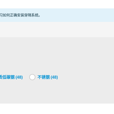
asted
ABS
oncrete
Copper
oncrete or
Construction
习如何正确安装穿隔系统。
PE
rickwork
Other
Plastic
ypsum
Telecom
PVC
ightweight
Steel
oncrete
andwich
Copper
Other
Steel
oncrete
低碳钢 (48)
不锈钢 (48)
ightweight
Construction
Steel
oncrete
oncrete
Construction
Conduit
ightweight
Telecom
Steel
oncrete