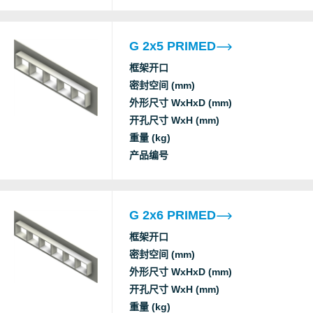
Factory Mutual
F fire
C
T fire
Approval
G 2x5 PRIMED
框架开口
A class fire
密封空间 (mm)
Gas tightness
A
外形尺寸 WxHxD (mm)
CCS
(catastrophic)
S
开孔尺寸 WxH (mm)
Water tightness
重量 (kg)
(catastrophic)
产品编号
A class fire
Gas tightness
A
CCS
(catastrophic)
G 2x6 PRIMED
S
Water tightness
框架开口
(catastrophic)
密封空间 (mm)
外形尺寸 WxHxD (mm)
A class fire
开孔尺寸 WxH (mm)
Gas tightness
重量 (kg)
DNV
(catastrophic)
S