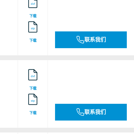
dxf
下载
stp
联系我们
下载
CE Declaration of Conformity (ETA-11/0313)
dxf
下载
stp
CE Declaration of Performance (DoP) ETA
联系我们
下载
11/0313