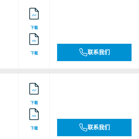
dxf
下载
E496911
stp
联系我们
下载
FM Fire Stop Design 635
FM Fire Stop Design 638
dxf
下载
FM Fire Stop Design 640
stp
联系我们
FM Fire Stop Design 642
下载