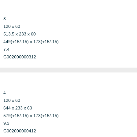
oncrete
andwich
3
120 x 60
513.5 x 233 x 60
449(+15/-15) x 173(+15/-15)
7.4
G002000000312
ypsum
Other
ypsum
Other
4
120 x 60
Other
644 x 233 x 60
579(+15/-15) x 173(+15/-15)
9.3
ypsum
Other
G002000000412