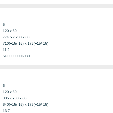
Other
oncrete
Telecom
5
120 x 60
luminium
774.5 x 233 x 60
Marine
teel
710(+15/-15) x 173(+15/-15)
11.2
5G00000006930
Bundle
Copper
luminium
Copper-
teel
Nickel
6
Steel
120 x 60
905 x 233 x 60
840(+15/-15) x 173(+15/-15)
13.7
teel
Marine