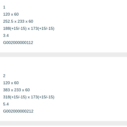
1
rickwork
120 x 60
asted
252.5 x 233 x 60
ABS
oncrete
188(+15/-15) x 173(+15/-15)
Copper
oncrete or
3.4
Construction
PE
rickwork
G002000000112
Telecom
Plastic
ypsum
PVC
ightweight
Steel
oncrete
andwich
2
rickwork
120 x 60
asted
383 x 233 x 60
ABS
oncrete
318(+15/-15) x 173(+15/-15)
Copper
oncrete or
Construction
5.4
PE
rickwork
Other
G002000000212
Plastic
ypsum
Telecom
PVC
ightweight
Steel