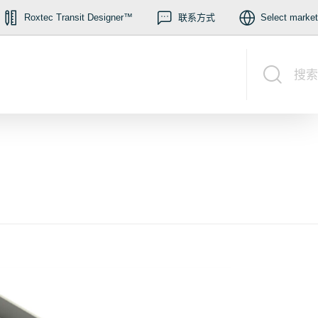
Roxtec Transit Designer™
联系方式
Select market
搜索