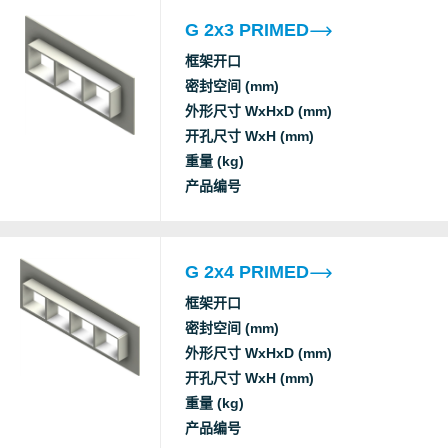
c
G 2x3 PRIMED
S
框架开口
Underwriters
密封空间 (mm)
IP tightness
Laboratories
外形尺寸 WxHxD (mm)
UL/NEMA tightness
Inc.
开孔尺寸 WxH (mm)
重量 (kg)
Factory Mutual
F fire
产品编号
G
T fire
Approval
Factory Mutual
F fire
G
G 2x4 PRIMED
T fire
Approval
框架开口
Factory Mutual
F fire
密封空间 (mm)
T fire
Approval
外形尺寸 WxHxD (mm)
开孔尺寸 WxH (mm)
Factory Mutual
F fire
重量 (kg)
G
T fire
Approval
产品编号