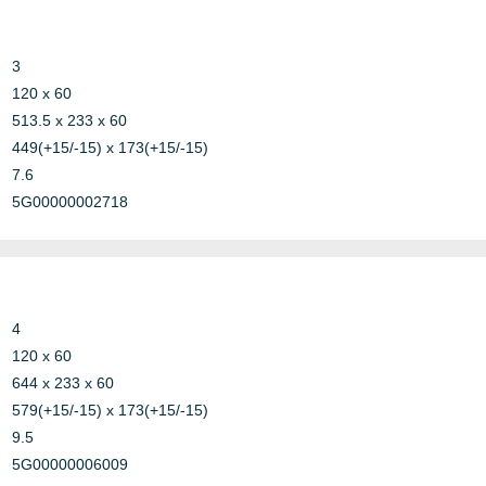
oncrete
andwich
3
120 x 60
513.5 x 233 x 60
449(+15/-15) x 173(+15/-15)
7.6
5G00000002718
ypsum
Other
ypsum
Other
4
120 x 60
Other
644 x 233 x 60
579(+15/-15) x 173(+15/-15)
9.5
ypsum
Other
5G00000006009