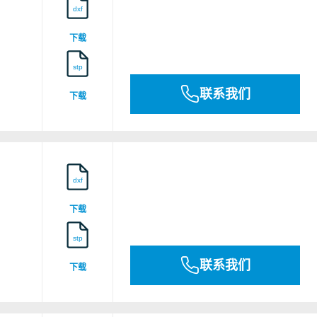
dxf
下载
stp
联系我们
下载
CE Declaration of Conformity (ETA-11/0313)
dxf
下载
stp
CE Declaration of Performance (DoP) ETA
联系我们
下载
11/0313