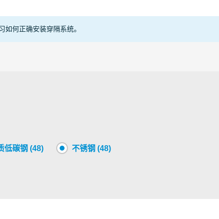
asted
ABS
oncrete
Copper
oncrete or
Construction
习如何正确安装穿隔系统。
PE
rickwork
Other
Plastic
ypsum
Telecom
PVC
ightweight
Steel
oncrete
andwich
Copper
Other
Steel
oncrete
低碳钢 (48)
不锈钢 (48)
ightweight
Construction
Steel
oncrete
oncrete
Construction
Conduit
ightweight
Telecom
Steel
oncrete