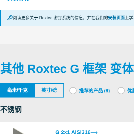
C
C
C
阅读更多关于 Roxtec 密封系统的信息，并在我们的
安装页面
上学
E fire
RISE
B
APERTURE DIMENSIONS G SERIES (en)
EI fire
G
L
c
RECTANGULAR RM SYSTEMS (zh)
S
其他 Roxtec G 框架 变体
IP tightness
CSA
UL/NEMA tightness
C
毫米/千克
英寸/磅
推荐的产品 (6)
优质
VKF
E fire
L
EI fire
Switzerland
c
不锈钢
Underwriters
C
F fire
L
Laboratories
T fire
G 2x1 AISI316
c
Inc.