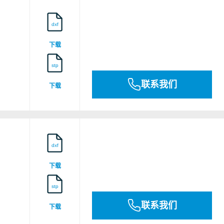
dxf
下载
E496911
stp
联系我们
下载
FM Fire Stop Design 635
FM Fire Stop Design 638
dxf
下载
FM Fire Stop Design 640
stp
联系我们
FM Fire Stop Design 642
下载