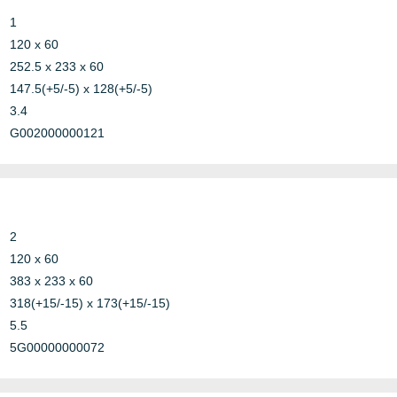
1
rickwork
120 x 60
asted
252.5 x 233 x 60
ABS
oncrete
147.5(+5/-5) x 128(+5/-5)
Copper
oncrete or
3.4
Construction
PE
rickwork
G002000000121
Telecom
Plastic
ypsum
PVC
ightweight
Steel
oncrete
andwich
2
rickwork
120 x 60
asted
383 x 233 x 60
ABS
oncrete
318(+15/-15) x 173(+15/-15)
Copper
oncrete or
Construction
5.5
PE
rickwork
Other
5G00000000072
Plastic
ypsum
Telecom
PVC
ightweight
Steel