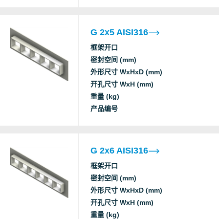
Factory Mutual
F fire
C
T fire
Approval
G 2x5 AISI316
框架开口
A class fire
密封空间 (mm)
Gas tightness
A
外形尺寸 WxHxD (mm)
CCS
(catastrophic)
S
开孔尺寸 WxH (mm)
Water tightness
重量 (kg)
(catastrophic)
产品编号
A class fire
Gas tightness
A
CCS
(catastrophic)
G 2x6 AISI316
S
Water tightness
框架开口
(catastrophic)
密封空间 (mm)
外形尺寸 WxHxD (mm)
A class fire
开孔尺寸 WxH (mm)
Gas tightness
重量 (kg)
DNV
(catastrophic)
S