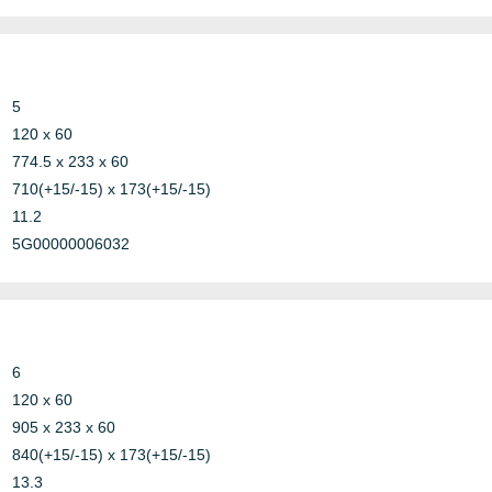
Other
oncrete
Telecom
5
120 x 60
luminium
774.5 x 233 x 60
Marine
teel
710(+15/-15) x 173(+15/-15)
11.2
5G00000006032
Bundle
Copper
luminium
Copper-
teel
Nickel
6
Steel
120 x 60
905 x 233 x 60
840(+15/-15) x 173(+15/-15)
13.3
teel
Marine