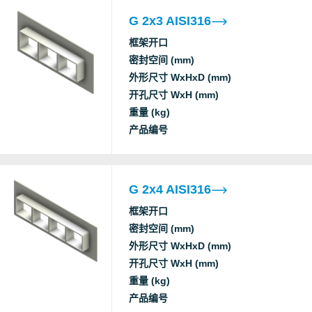
c
G 2x3 AISI316
S
框架开口
Underwriters
密封空间 (mm)
IP tightness
Laboratories
外形尺寸 WxHxD (mm)
UL/NEMA tightness
Inc.
开孔尺寸 WxH (mm)
重量 (kg)
Factory Mutual
F fire
产品编号
G
T fire
Approval
Factory Mutual
F fire
G
G 2x4 AISI316
T fire
Approval
框架开口
Factory Mutual
F fire
密封空间 (mm)
T fire
Approval
外形尺寸 WxHxD (mm)
开孔尺寸 WxH (mm)
Factory Mutual
F fire
重量 (kg)
G
T fire
Approval
产品编号