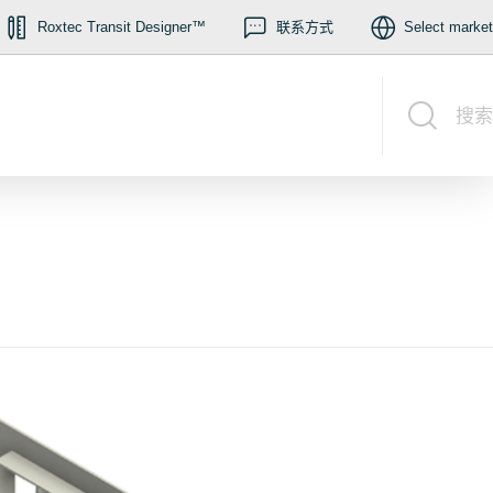
Roxtec Transit Designer™
联系方式
Select market
搜索