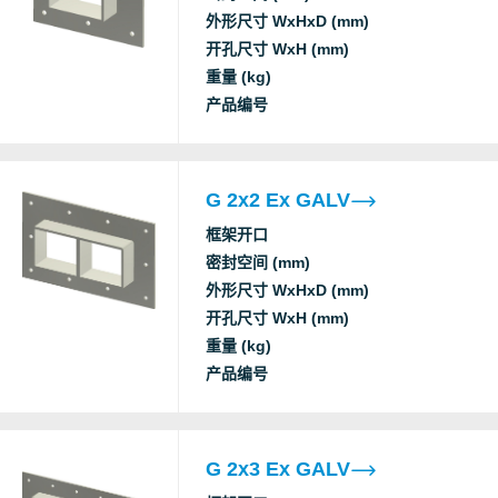
AB
外形尺寸 WxHxD (mm)
开孔尺寸 WxH (mm)
重量 (kg)
Nemko
Ex
产品编号
A class fire
DNV
Gas tightness (catastrophic)
G 2x2 Ex GALV
Water tightness (catastrophic)
框架开口
A class fire
密封空间 (mm)
DNV
Gas tightness (catastrophic)
外形尺寸 WxHxD (mm)
Water tightness (catastrophic)
开孔尺寸 WxH (mm)
重量 (kg)
NCC
Ex
产品编号
Nemko
Ex
G 2x3 Ex GALV