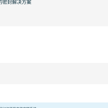
整的密封解决方案
部门
电缆
管道
型式
 FRAME
Copper
Other
1333
Steel