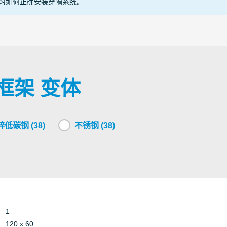
习如何正确安装穿隔系统。
Other
Conduit
15-K
Armored
Conduit
2254
Other
爆框架 变体
Armored
Conduit
25-0
Other
低碳钢 (38)
不锈钢 (38)
Other
Conduit
CII 2
Armored
Conduit
CSA
Other
1
DoC 
120 x 60