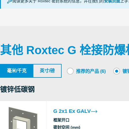
阅读更多关于 Roxtec 密封系统的信息，并在我们的
安装页面
上学
Ex
Testing
FRAMES Ex (en)
Laboratory
CSA
Ex
其他 Roxtec G 栓接防
SGS
Ex
LLC
毫米/千克
英寸/磅
推荐的产品 (6)
镀锌
Ex
SERTIS-
CENTER
镀锌低碳钢
CSA
Ex
G 2x1 Ex GALV
Roxtec
框架开口
Ex
International
密封空间 (mm)