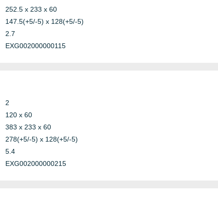
252.5 x 233 x 60
147.5(+5/-5) x 128(+5/-5)
2.7
Other
IECE
EXG002000000115
Steel
Marine
MED
2
120 x 60
Steel
Marine
MER
383 x 233 x 60
278(+5/-5) x 128(+5/-5)
5.4
Other
Conduit
NCC 
EXG002000000215
Nemk