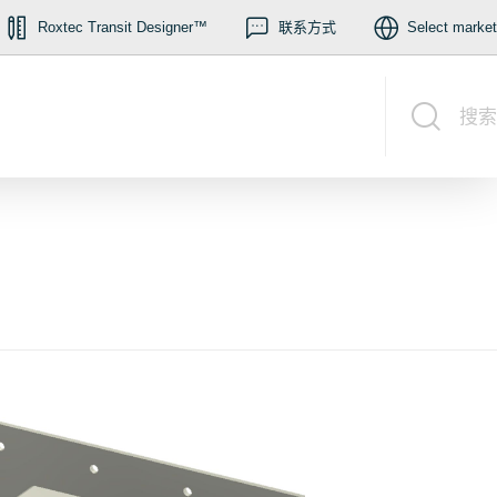
Roxtec Transit Designer™
联系方式
Select market
搜索