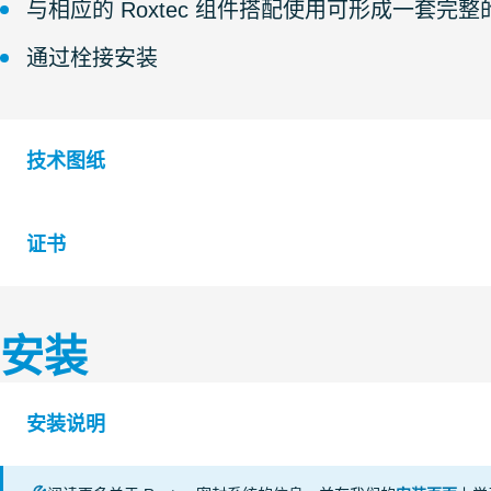
与相应的 Roxtec 组件搭配使用可形成一套完
通过栓接安装
技术图纸
证书
S1016552 G Ex FRAME +COMBINATION FRAME
S1608043 G Ex FRAME +SINGLE FRAME
安装
认证机构
等级
S1016551 G Ex FRAME SINGLE AND COMBINATION
IP tightness
CSA
安装说明
UL/NEMA tightness
KTL Korea