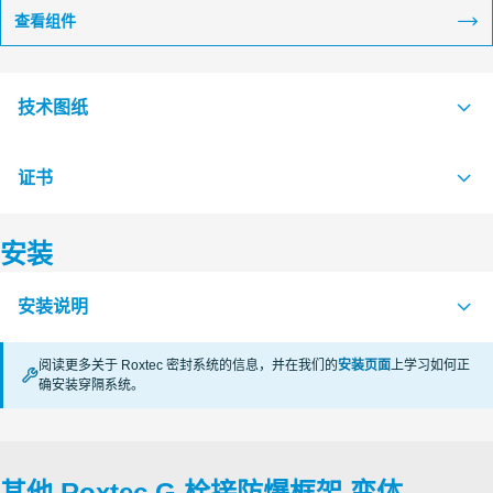
查看组件
技术图纸
证书
S1016552 G Ex FRAME +COMBINATION FRAME
PDF
S1608043 G Ex FRAME +SINGLE FRAME
PDF
安装
认证机构
S1016551 G Ex FRAME SINGLE AND COMBINATION FRAME
PDF
安装说明
CSA
阅读更多关于 Roxtec 密封系统的信息，并在我们的
安装页面
上学习如何正
KTL Korea Testing Laboratory
确安装穿隔系统。
FRAMES Ex (en)
PDF
CSA
其他 Roxtec G 栓接防爆框架 变体