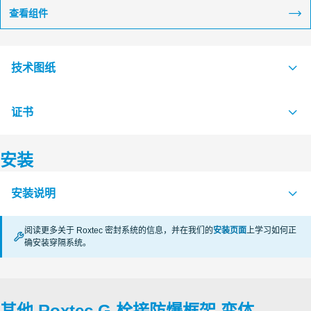
查看组件
技术图纸
证书
S1016552 G Ex FRAME +COMBINATION FRAME
PDF
S1608043 G Ex FRAME +SINGLE FRAME
PDF
安装
认证机构
S1016551 G Ex FRAME SINGLE AND COMBINATION FRAME
PDF
安装说明
CSA
阅读更多关于 Roxtec 密封系统的信息，并在我们的
安装页面
上学习如何正
KTL Korea Testing Laboratory
确安装穿隔系统。
FRAMES Ex (en)
PDF
CSA
其他 Roxtec G 栓接防爆框架 变体