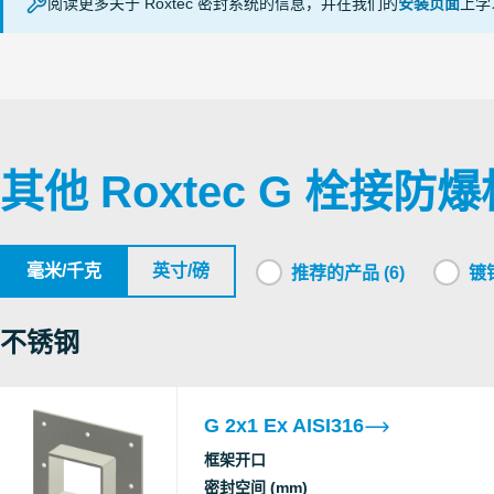
阅读更多关于 Roxtec 密封系统的信息，并在我们的
安装页面
上学
Ex
Testing
FRAMES Ex (en)
Laboratory
CSA
Ex
其他 Roxtec G 栓接防
SGS
Ex
LLC
毫米/千克
英寸/磅
推荐的产品 (6)
镀锌
Ex
SERTIS-
CENTER
不锈钢
CSA
Ex
G 2x1 Ex AISI316
Roxtec
框架开口
Ex
International
密封空间 (mm)