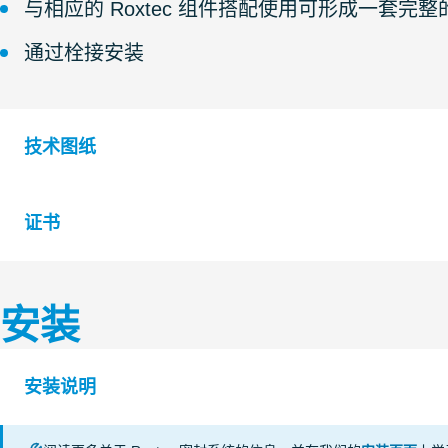
与相应的 Roxtec 组件搭配使用可形成一套完
通过栓接安装
技术图纸
证书
S1016552 G Ex FRAME +COMBINATION FRAME
S1608043 G Ex FRAME +SINGLE FRAME
安装
认证机构
等级
S1016551 G Ex FRAME SINGLE AND COMBINATION
IP tightness
CSA
安装说明
UL/NEMA tightness
KTL Korea