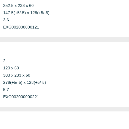
252.5 x 233 x 60
147.5(+5/-5) x 128(+5/-5)
3.6
Other
IECE
EXG002000000121
Steel
Marine
MED
2
120 x 60
Steel
Marine
MER
383 x 233 x 60
278(+5/-5) x 128(+5/-5)
5.7
Other
Conduit
NCC 
EXG002000000221
Nemk