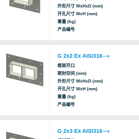
AB
外形尺寸 WxHxD (mm)
开孔尺寸 WxH (mm)
重量 (kg)
Nemko
Ex
产品编号
A class fire
DNV
Gas tightness (catastrophic)
G 2x2 Ex AISI316
Water tightness (catastrophic)
框架开口
A class fire
密封空间 (mm)
DNV
Gas tightness (catastrophic)
外形尺寸 WxHxD (mm)
Water tightness (catastrophic)
开孔尺寸 WxH (mm)
重量 (kg)
NCC
Ex
产品编号
Nemko
Ex
G 2x3 Ex AISI316