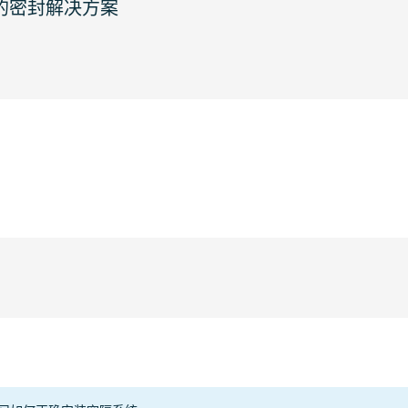
整的密封解决方案
部门
电缆
管道
型式
 FRAME
Copper
Other
1333
Steel