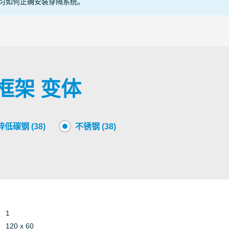
习如何正确安装穿隔系统。
Other
Conduit
15-K
Armored
Conduit
2254
Other
爆框架 变体
Armored
Conduit
25-0
Other
低碳钢 (38)
不锈钢 (38)
Other
Conduit
CII 2
Armored
Conduit
CSA
Other
1
DoC 
120 x 60