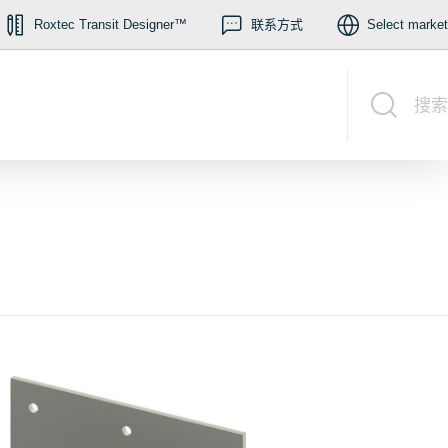
Roxtec Transit Designer™
联系方式
Select market
搜索