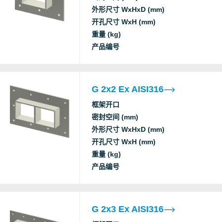
AB
外形尺寸 WxHxD (mm)
开孔尺寸 WxH (mm)
重量 (kg)
Nemko
Ex
产品编号
A class fire
DNV
Gas tightness (catastrophic)
G 2x2 Ex AISI316
Water tightness (catastrophic)
框架开口
A class fire
密封空间 (mm)
DNV
Gas tightness (catastrophic)
外形尺寸 WxHxD (mm)
Water tightness (catastrophic)
开孔尺寸 WxH (mm)
重量 (kg)
NCC
Ex
产品编号
Nemko
Ex
G 2x3 Ex AISI316