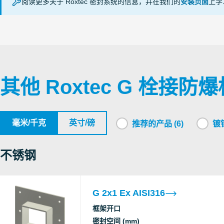
阅读更多关于 Roxtec 密封系统的信息，并在我们的
安装页面
上学
Ex
Testing
FRAMES Ex (en)
Laboratory
CSA
Ex
其他 Roxtec G 栓接防
SGS
Ex
LLC
毫米/千克
英寸/磅
推荐的产品 (6)
镀锌
Ex
SERTIS-
CENTER
不锈钢
CSA
Ex
G 2x1 Ex AISI316
Roxtec
框架开口
Ex
International
密封空间 (mm)