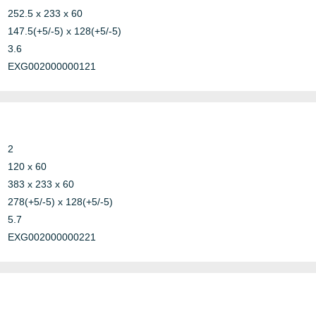
252.5 x 233 x 60
147.5(+5/-5) x 128(+5/-5)
3.6
Other
IECE
EXG002000000121
Steel
Marine
MED
2
120 x 60
Steel
Marine
MER
383 x 233 x 60
278(+5/-5) x 128(+5/-5)
5.7
Other
Conduit
NCC 
EXG002000000221
Nemk