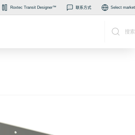
Roxtec Transit Designer™
联系方式
Select market
搜索