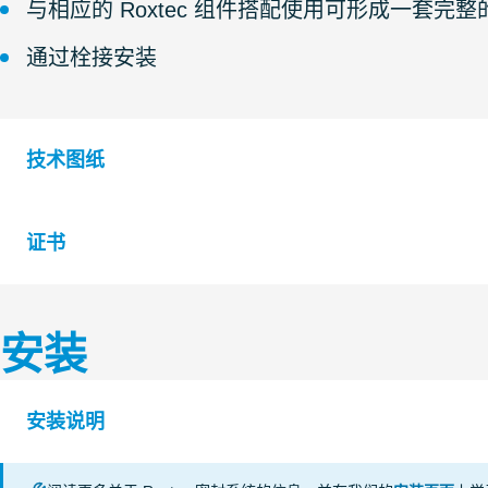
与相应的 Roxtec 组件搭配使用可形成一套完
通过栓接安装
技术图纸
证书
S1016552 G Ex FRAME +COMBINATION FRAME
S1608043 G Ex FRAME +SINGLE FRAME
安装
认证机构
等级
S1016551 G Ex FRAME SINGLE AND COMBINATION
IP tightness
CSA
安装说明
UL/NEMA tightness
KTL Korea