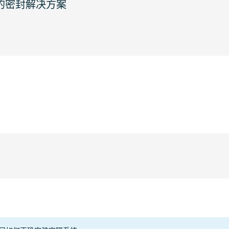
整的密封解决方案
部门
电缆
管道
型式
 FRAME
Copper
Other
1333
Steel