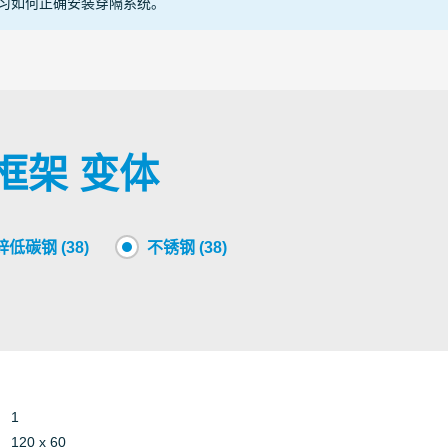
习如何正确安装穿隔系统。
Other
Conduit
15-K
Armored
Conduit
2254
Other
爆框架 变体
Armored
Conduit
25-0
Other
低碳钢 (38)
不锈钢 (38)
Other
Conduit
CII 2
Armored
Conduit
CSA
Other
1
DoC 
120 x 60