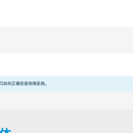
电缆
管道
型式批
HTS/E
习如何正确安装穿隔系统。
TAE00