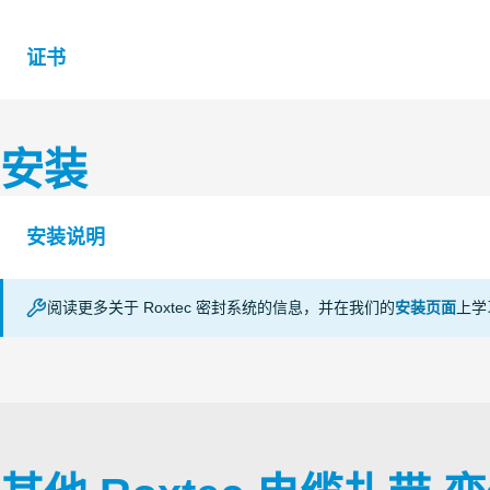
证书
S1526141 CABLE STRAP ROLL STRAP AND CLIP
安装
认证机
等级
部门
构
LR
安装说明
证书续期中
阅读更多关于 Roxtec 密封系统的信息，并在我们的
安装页面
上学
DNV
CABLE STRAPS (en)
证书续期中