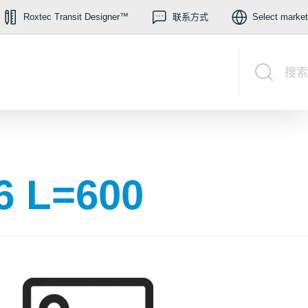
Roxtec Transit Designer™
联系方式
Select market
搜索
6 L=600