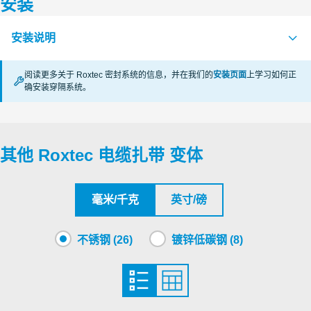
安装
认证机构
安装说明
LR
证书续期中
阅读更多关于 Roxtec 密封系统的信息，并在我们的
安装页面
上学习如何正
DNV
证书续期中
确安装穿隔系统。
CABLE STRAPS (en)
PDF
其他 Roxtec 电缆扎带 变体
毫米/千克
英寸/磅
不锈钢 (26)
镀锌低碳钢 (8)