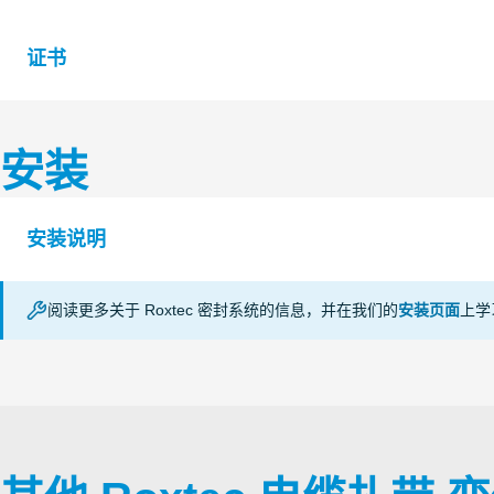
证书
S1526141 CABLE STRAP ROLL STRAP AND CLIP
安装
认证机
等级
部门
构
LR
安装说明
证书续期中
阅读更多关于 Roxtec 密封系统的信息，并在我们的
安装页面
上学
DNV
CABLE STRAPS (en)
证书续期中