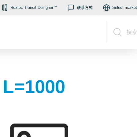
Roxtec Transit Designer™
联系方式
Select market
搜索
 L=1000