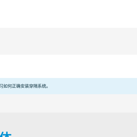
电缆
管道
型式批
HTS/E
习如何正确安装穿隔系统。
TAE00