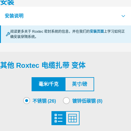
安装
认证机构
安装说明
LR
证书续期中
阅读更多关于 Roxtec 密封系统的信息，并在我们的
安装页面
上学习如何正
DNV
证书续期中
确安装穿隔系统。
CABLE STRAPS (en)
PDF
其他 Roxtec 电缆扎带 变体
毫米/千克
英寸/磅
不锈钢 (26)
镀锌低碳钢 (8)