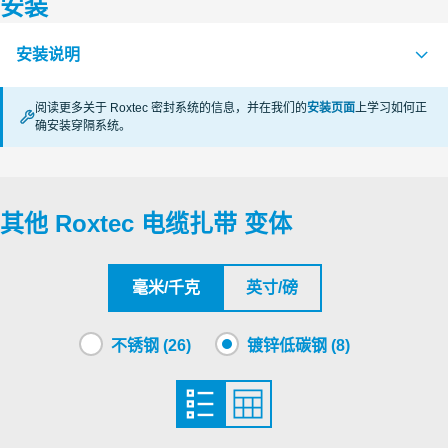
安装
认证机构
安装说明
LR
证书续期中
阅读更多关于 Roxtec 密封系统的信息，并在我们的
安装页面
上学习如何正
DNV
证书续期中
确安装穿隔系统。
CABLE STRAPS (en)
PDF
其他 Roxtec 电缆扎带 变体
毫米/千克
英寸/磅
不锈钢 (26)
镀锌低碳钢 (8)