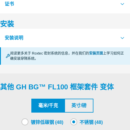
证书
S1608326 GH BG FL100 FRAME KIT
PDF
安装
认证机构
安装说明
Underwriters Laboratories Inc.
阅读更多关于 Roxtec 密封系统的信息，并在我们的
安装页面
上学习如何正
Underwriters Laboratories Inc.
确安装穿隔系统。
MOUNTING OF BOLTED FRAMES AND SLEEVES (zh)
PDF
APERTURE DIMENSIONS G SERIES (en)
PDF
Underwriters Laboratories Inc.
RECTANGULAR RM SYSTEMS (zh)
PDF
其他 GH BG™ FL100 框架套件 变体
Underwriters Laboratories Inc.
Underwriters Laboratories Inc.
毫米/千克
英寸/磅
镀锌低碳钢 (48)
不锈钢 (48)