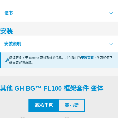
证书
S1608326 GH BG FL100 FRAME KIT
PDF
安装
认证机构
安装说明
Underwriters Laboratories Inc.
阅读更多关于 Roxtec 密封系统的信息，并在我们的
安装页面
上学习如何正
Underwriters Laboratories Inc.
确安装穿隔系统。
MOUNTING OF BOLTED FRAMES AND SLEEVES (zh)
PDF
APERTURE DIMENSIONS G SERIES (en)
PDF
Underwriters Laboratories Inc.
RECTANGULAR RM SYSTEMS (zh)
PDF
其他 GH BG™ FL100 框架套件 变体
Underwriters Laboratories Inc.
Underwriters Laboratories Inc.
毫米/千克
英寸/磅