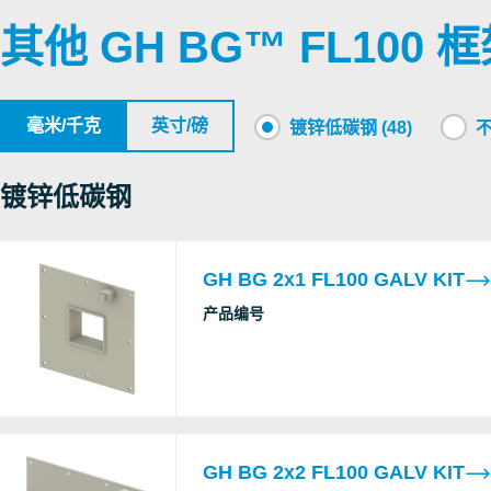
UL/NEMA tightness
Laboratories
其他 GH BG™ FL100
RECTANGULAR RM SYSTEMS (zh)
Inc.
Underwriters
毫米/千克
英寸/磅
UL/NEMA tightness
镀锌低碳钢 (48)
不
Laboratories
Inc.
镀锌低碳钢
Underwriters
F fire
GH BG 2x1 FL100 GALV KIT
C
Laboratories
T fire
产品编号
Inc.
GH BG 2x2 FL100 GALV KIT