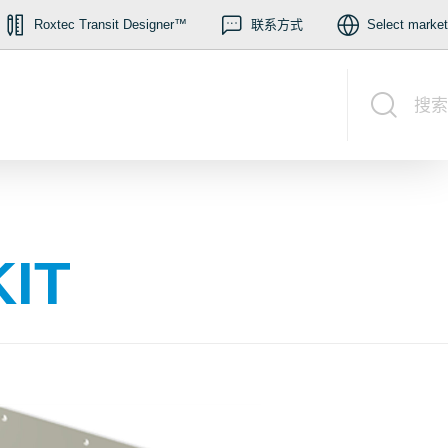
Roxtec Transit Designer™
联系方式
Select market
搜索
KIT