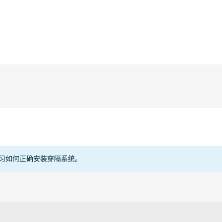
部门
电缆
oncrete
Construction
C
ightweight concrete
Telecom
S
习如何正确安装穿隔系统。
)