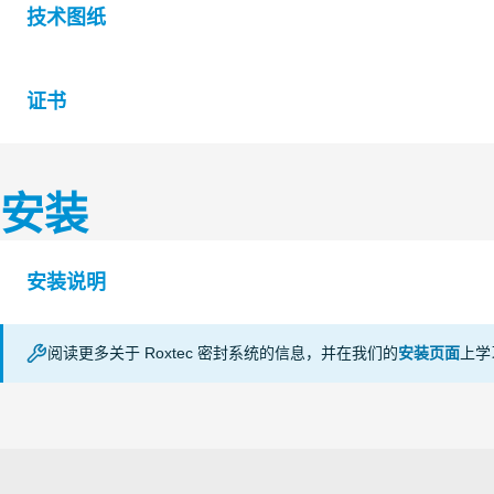
技术图纸
证书
S1608326 GH BG FL100 FRAME KIT
安装
认证机构
等级
Underwriters
安装说明
F fire
C
Laboratories
T fire
L
Inc.
阅读更多关于 Roxtec 密封系统的信息，并在我们的
安装页面
上学
Underwriters
MOUNTING OF BOLTED FRAMES AND SLEEVES (zh
IP tightness
Laboratories
UL/NEMA tightness
Inc.
APERTURE DIMENSIONS G SERIES (en)
Underwriters