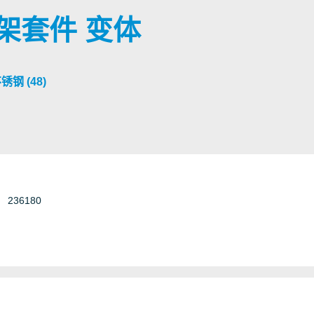
 框架套件 变体
锈钢 (48)
Armored
Construction
Fiber
oncrete
Other
236180
Shielded
Telecom
Unshielded