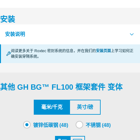
S1608326 GH BG FL100 FRAME KIT
PDF
安装
认证机构
安装说明
Underwriters Laboratories Inc.
阅读更多关于 Roxtec 密封系统的信息，并在我们的
安装页面
上学习如何正
Underwriters Laboratories Inc.
确安装穿隔系统。
MOUNTING OF BOLTED FRAMES AND SLEEVES (zh)
PDF
APERTURE DIMENSIONS G SERIES (en)
PDF
Underwriters Laboratories Inc.
RECTANGULAR RM SYSTEMS (zh)
PDF
其他 GH BG™ FL100 框架套件 变体
Underwriters Laboratories Inc.
Underwriters Laboratories Inc.
毫米/千克
英寸/磅
镀锌低碳钢 (48)
不锈钢 (48)