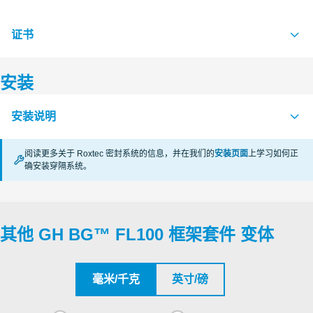
证书
S1608326 GH BG FL100 FRAME KIT
PDF
安装
认证机构
安装说明
Underwriters Laboratories Inc.
阅读更多关于 Roxtec 密封系统的信息，并在我们的
安装页面
上学习如何正
Underwriters Laboratories Inc.
确安装穿隔系统。
MOUNTING OF BOLTED FRAMES AND SLEEVES (zh)
PDF
APERTURE DIMENSIONS G SERIES (en)
PDF
Underwriters Laboratories Inc.
RECTANGULAR RM SYSTEMS (zh)
PDF
其他 GH BG™ FL100 框架套件 变体
Underwriters Laboratories Inc.
Underwriters Laboratories Inc.
毫米/千克
英寸/磅