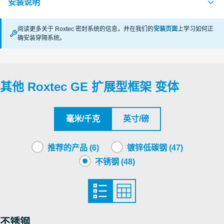
安装说明
Deutsches Institut für Bautechnik, DIBt
阅读更多关于 Roxtec 密封系统的信息，并在我们的
安装页面
上学习如何正
确安装穿隔系统。
GE (en)
PDF
其他 Roxtec GE 扩展型框架 变体
毫米/千克
英寸/磅
推荐的产品 (6)
镀锌低碳钢 (47)
不锈钢 (48)
不锈钢