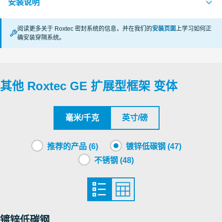
安装说明
Deutsches Institut für Bautechnik, DIBt
阅读更多关于 Roxtec 密封系统的信息，并在我们的
安装页面
上学习如何正
确安装穿隔系统。
GE (en)
PDF
其他 Roxtec GE 扩展型框架 变体
毫米/千克
英寸/磅
推荐的产品 (6)
镀锌低碳钢 (47)
不锈钢 (48)
镀锌低碳钢