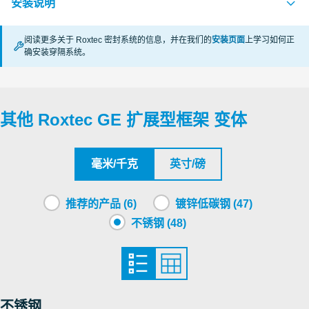
安装说明
Deutsches Institut für Bautechnik, DIBt
阅读更多关于 Roxtec 密封系统的信息，并在我们的
安装页面
上学习如何正
确安装穿隔系统。
GE (en)
PDF
其他 Roxtec GE 扩展型框架 变体
毫米/千克
英寸/磅
推荐的产品 (6)
镀锌低碳钢 (47)
不锈钢 (48)
不锈钢