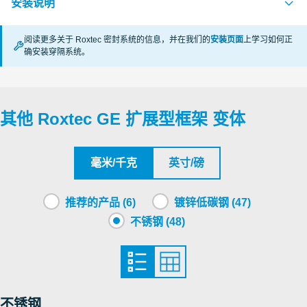
安装说明
Deutsches Institut für Bautechnik, DIBt
阅读更多关于 Roxtec 密封系统的信息，并在我们的
安装页面
上学习如何正
确安装穿隔系统。
GE (en)
PDF
其他 Roxtec GE 扩展型框架 变体
毫米/千克
英寸/磅
推荐的产品 (6)
镀锌低碳钢 (47)
不锈钢 (48)
不锈钢