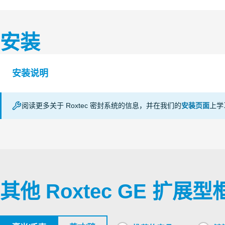
S1008220 GE FRAME EXTENSION FRAME
安装
认证机构
等级
部门
Deutsches
安装说明
Brickwork
Institut für
S fire
Concrete
Bautechnik,
Gypsum
DIBt
阅读更多关于 Roxtec 密封系统的信息，并在我们的
安装页面
上学
GE (en)
其他 Roxtec GE 扩展