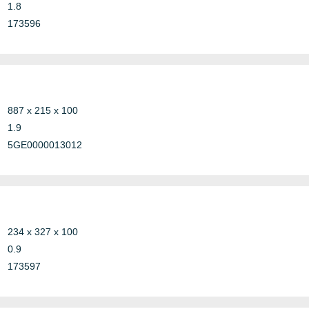
1.8
173596
887 x 215 x 100
1.9
5GE0000013012
234 x 327 x 100
0.9
173597