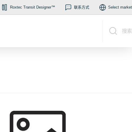
Roxtec Transit Designer™
联系方式
Select market
搜索