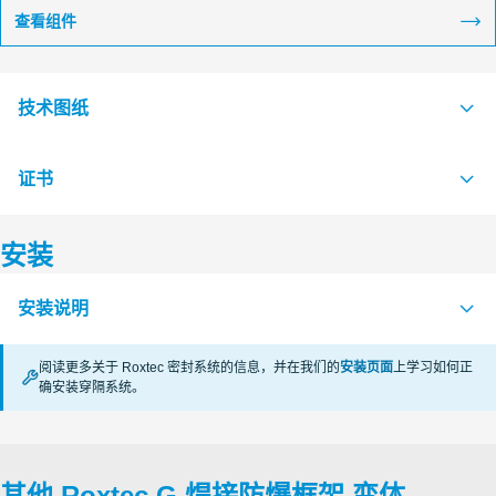
查看组件
技术图纸
证书
S1016551 G Ex FRAME SINGLE AND COMBINATION FRAME
PDF
S1511959 G...W Ex FRAME +SINGLE AND +COMBINATION
PDF
安装
FRAME
认证机构
S1511958 G...W Ex FRAME SINGLE AND COMBINATION
PDF
安装说明
FRAME
CSA
阅读更多关于 Roxtec 密封系统的信息，并在我们的
安装页面
上学习如何正
KTL Korea Testing Laboratory
确安装穿隔系统。
FRAMES Ex (en)
PDF
CSA
其他 Roxtec G 焊接防爆框架 变体