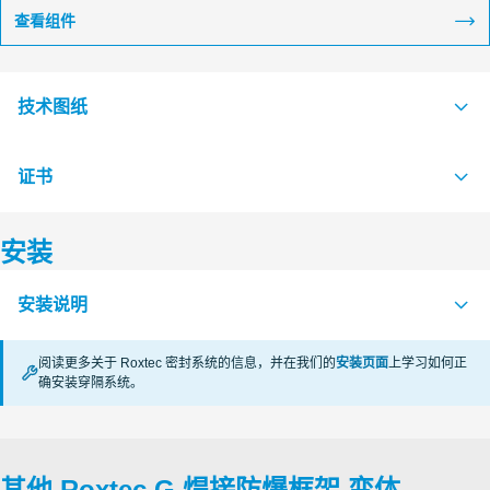
查看组件
技术图纸
证书
S1016551 G Ex FRAME SINGLE AND COMBINATION FRAME
PDF
S1511959 G...W Ex FRAME +SINGLE AND +COMBINATION
PDF
安装
FRAME
认证机构
S1511958 G...W Ex FRAME SINGLE AND COMBINATION
PDF
安装说明
FRAME
CSA
阅读更多关于 Roxtec 密封系统的信息，并在我们的
安装页面
上学习如何正
KTL Korea Testing Laboratory
确安装穿隔系统。
FRAMES Ex (en)
PDF
CSA
其他 Roxtec G 焊接防爆框架 变体