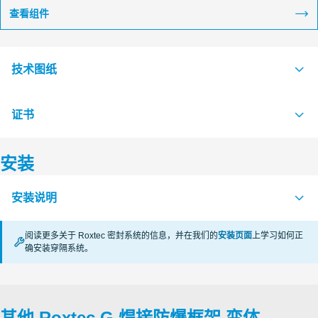
查看组件
技术图纸
证书
S1016551 G Ex FRAME SINGLE AND COMBINATION FRAME
PDF
S1511959 G...W Ex FRAME +SINGLE AND +COMBINATION
PDF
安装
FRAME
认证机构
S1511958 G...W Ex FRAME SINGLE AND COMBINATION
PDF
安装说明
FRAME
CSA
阅读更多关于 Roxtec 密封系统的信息，并在我们的
安装页面
上学习如何正
KTL Korea Testing Laboratory
确安装穿隔系统。
FRAMES Ex (en)
PDF
CSA
其他 Roxtec G 焊接防爆框架 变体