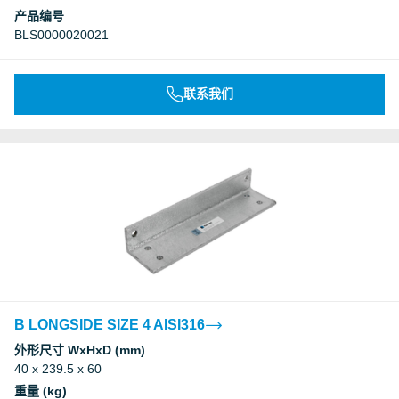
产品编号
BLS0000020021
Underwriters Laboratories Inc.
Underwriters Laboratories Inc.
联系我们
Underwriters Laboratories Inc.
Underwriters Laboratories Inc.
Underwriters Laboratories Inc.
Underwriters Laboratories Inc.
B LONGSIDE SIZE 4 AISI316
Underwriters Laboratories Inc.
外形尺寸 WxHxD (mm)
40 x 239.5 x 60
Underwriters Laboratories Inc.
重量 (kg)