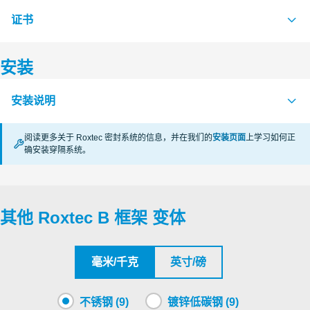
证书
S1591943 B FRAME LONG SIDE
PDF
S1591975 B FRAME PARTITION WALL
PDF
安装
认证机构
S1592074 B FRAME SHORT SIDE 60 & 120
PDF
安装说明
RISE
S1590412 B FRAME SIZE 2 ASSEMBLY
PDF
阅读更多关于 Roxtec 密封系统的信息，并在我们的
安装页面
上学习如何正
S1590465 B FRAME SIZE 4 ASSEMBLY
PDF
CSA
确安装穿隔系统。
B (zh)
PDF
S1590987 B FRAME SIZE 6 ASSEMBLY
PDF
Underwriters Laboratories Inc.
S1590993 B FRAME SIZE 8 ASSEMBLY
PDF
其他 Roxtec B 框架 变体
Roxtec International AB
Roxtec International AB
毫米/千克
英寸/磅
Myndigheten för samhällsskydd och
不锈钢 (9)
镀锌低碳钢 (9)
beredskap