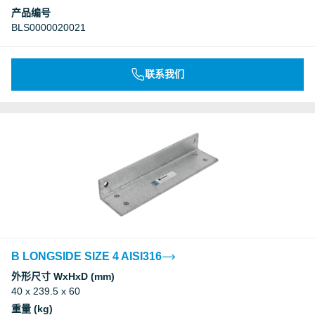
产品编号
BLS0000020021
Underwriters Laboratories Inc.
Underwriters Laboratories Inc.
联系我们
Underwriters Laboratories Inc.
Underwriters Laboratories Inc.
Underwriters Laboratories Inc.
Underwriters Laboratories Inc.
B LONGSIDE SIZE 4 AISI316
Underwriters Laboratories Inc.
外形尺寸 WxHxD (mm)
40 x 239.5 x 60
Underwriters Laboratories Inc.
重量 (kg)