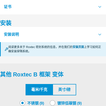
证书
S1591943 B FRAME LONG SIDE
PDF
S1591975 B FRAME PARTITION WALL
PDF
安装
认证机构
S1592074 B FRAME SHORT SIDE 60 & 120
PDF
安装说明
RISE
S1590412 B FRAME SIZE 2 ASSEMBLY
PDF
阅读更多关于 Roxtec 密封系统的信息，并在我们的
安装页面
上学习如何正
S1590465 B FRAME SIZE 4 ASSEMBLY
PDF
CSA
确安装穿隔系统。
B (zh)
PDF
S1590987 B FRAME SIZE 6 ASSEMBLY
PDF
Underwriters Laboratories Inc.
S1590993 B FRAME SIZE 8 ASSEMBLY
PDF
其他 Roxtec B 框架 变体
Roxtec International AB
Roxtec International AB
毫米/千克
英寸/磅
Myndigheten för samhällsskydd och
不锈钢 (9)
镀锌低碳钢 (9)
beredskap