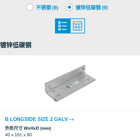
Myndigheten för samhällsskydd och
不锈钢 (9)
镀锌低碳钢 (9)
beredskap
Underwriters Laboratories Inc.
Underwriters Laboratories Inc.
镀锌低碳钢
Underwriters Laboratories Inc.
Underwriters Laboratories Inc.
Underwriters Laboratories Inc.
Underwriters Laboratories Inc.
B LONGSIDE SIZE 2 GALV
外形尺寸 WxHxD (mm)
Underwriters Laboratories Inc.
40 x 181 x 60