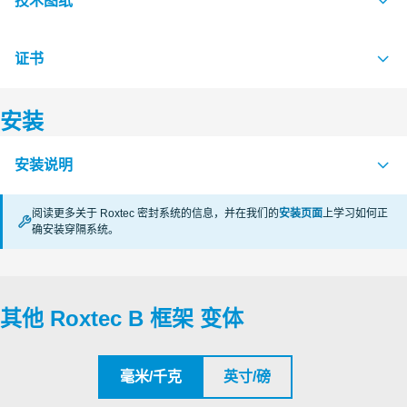
技术图纸
证书
S1591943 B FRAME LONG SIDE
PDF
S1591975 B FRAME PARTITION WALL
PDF
安装
认证机构
S1592074 B FRAME SHORT SIDE 60 & 120
PDF
安装说明
RISE
S1590412 B FRAME SIZE 2 ASSEMBLY
PDF
阅读更多关于 Roxtec 密封系统的信息，并在我们的
安装页面
上学习如何正
S1590465 B FRAME SIZE 4 ASSEMBLY
PDF
CSA
确安装穿隔系统。
B (zh)
PDF
S1590987 B FRAME SIZE 6 ASSEMBLY
PDF
Underwriters Laboratories Inc.
S1590993 B FRAME SIZE 8 ASSEMBLY
PDF
其他 Roxtec B 框架 变体
Roxtec International AB
Roxtec International AB
毫米/千克
英寸/磅