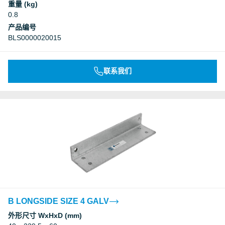
重量 (kg)
Underwriters Laboratories Inc.
0.8
产品编号
BLS0000020015
Underwriters Laboratories Inc.
Underwriters Laboratories Inc.
联系我们
Underwriters Laboratories Inc.
Underwriters Laboratories Inc.
Underwriters Laboratories Inc.
Underwriters Laboratories Inc.
B LONGSIDE SIZE 4 GALV
Underwriters Laboratories Inc.
外形尺寸 WxHxD (mm)