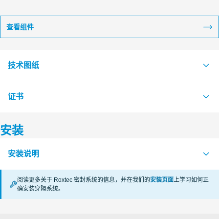
查看组件
技术图纸
证书
S1016534 B FRAME EX COMBINATION FRAME
PDF
S1016535 B FRAME EX SINGEL FRAME
PDF
安装
认证机构
安装说明
CSA
阅读更多关于 Roxtec 密封系统的信息，并在我们的
安装页面
上学习如何正
CSA
确安装穿隔系统。
FRAMES Ex (en)
PDF
SGS