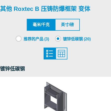
其他 Roxtec B 压铸防爆框架 变体
CSA
Roxtec International AB
毫米/千克
英寸/磅
Nemko
推荐的产品 (3)
镀锌低碳钢 (20)
NCC
Nemko
镀锌低碳钢
RISE