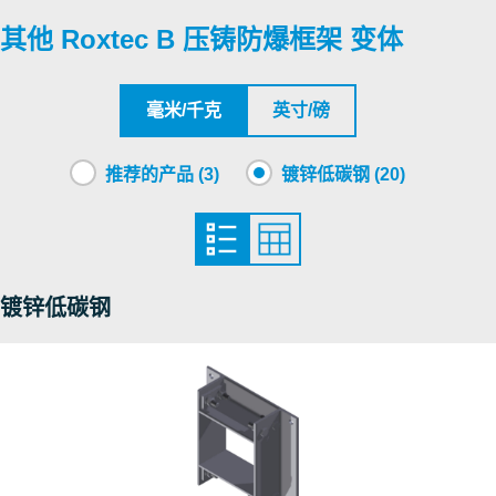
其他 Roxtec B 压铸防爆框架 变体
CSA
Roxtec International AB
毫米/千克
英寸/磅
Nemko
推荐的产品 (3)
镀锌低碳钢 (20)
NCC
Nemko
镀锌低碳钢
RISE