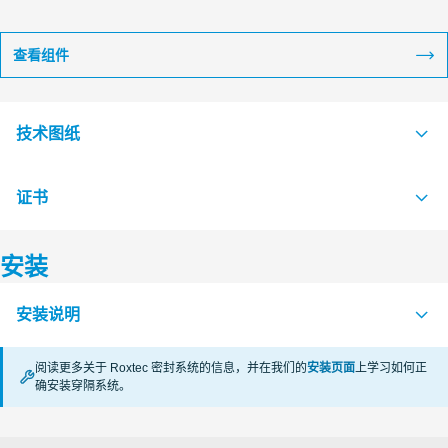
查看组件
技术图纸
证书
S1016534 B FRAME EX COMBINATION FRAME
PDF
S1016535 B FRAME EX SINGEL FRAME
PDF
安装
认证机构
安装说明
CSA
阅读更多关于 Roxtec 密封系统的信息，并在我们的
安装页面
上学习如何正
CSA
确安装穿隔系统。
FRAMES Ex (en)
PDF
SGS