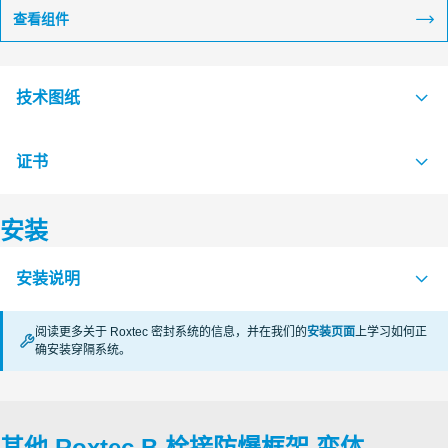
查看组件
技术图纸
证书
S1016534 B FRAME EX COMBINATION FRAME
PDF
S1016535 B FRAME EX SINGEL FRAME
PDF
安装
认证机构
安装说明
CSA
阅读更多关于 Roxtec 密封系统的信息，并在我们的
安装页面
上学习如何正
CSA
确安装穿隔系统。
FRAMES Ex (en)
PDF
SGS
其他 Roxtec B 栓接防爆框架 变体