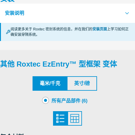
认证机构
S1016513 EZENTRY 4 FRAME ASSEMBLY
PDF
安装说明
CSA
S1016514 EZENTRY 10 FRAME ASSEMBLY
PDF
阅读更多关于 Roxtec 密封系统的信息，并在我们的
安装页面
上学习如何正
S1016515 EZENTRY 16 FRAME ASSEMBLY
PDF
Roxtec International AB
确安装穿隔系统。
EZENTRY (zh)
PDF
S1016516 EZENTRY 24 FRAME ASSEMBLY
PDF
Underwriters Laboratories Inc.
S1016517 EZENTRY 32 FRAME ASSEMBLY
PDF
其他 Roxtec EzEntry™ 型框架 变体
Underwriters Laboratories Inc.
Underwriters Laboratories Inc.
毫米/千克
英寸/磅
Underwriters Laboratories Inc.
所有产品部件 (6)