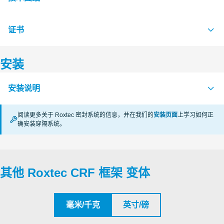
证书
S1578380 CRF 2x60x180 ASSEMBLY
PDF
S1578383 CRF 2x80x120 ASSEMBLY
PDF
安装
认证机构
S1578374 CRF 60x60 ASSEMBLY
PDF
安装说明
Roxtec International AB
S1578375 CRF 60x90 ASSEMBLY
PDF
阅读更多关于 Roxtec 密封系统的信息，并在我们的
安装页面
上学习如何正
S1578377 CRF 60x120 ASSEMBLY
PDF
确安装穿隔系统。
CRF WITH CRF MODULES (en)
PDF
S1578378 CRF 60x160 ASSEMBLY
PDF
RM PPS AND CM PPS (en)
PDF
S1578379 CRF 60x180 ASSEMBLY
PDF
CRF WITH CM MODULES (zh)
PDF
其他 Roxtec CRF 框架 变体
S1578381 CRF 80x80 ASSEMBLY
PDF
S1578382 CRF 80x120 ASSEMBLY
PDF
毫米/千克
英寸/磅
S1578384 CRF 80x160 ASSEMBLY
PDF