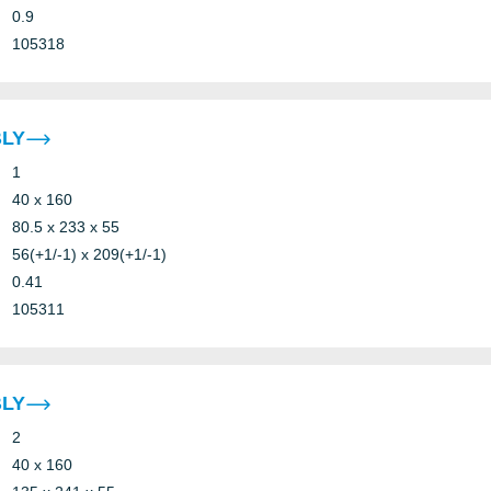
0.9
105318
BLY
1
40 x 160
80.5 x 233 x 55
56(+1/-1) x 209(+1/-1)
0.41
105311
BLY
2
40 x 160