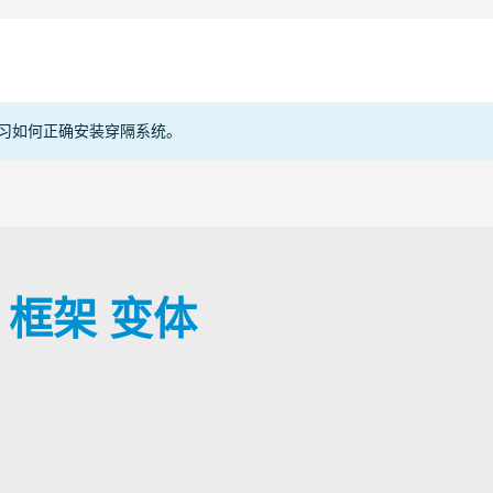
部门
电缆
管道
型式批
Copper
Other
133394
Steel
习如何正确安装穿隔系统。
Declarat
E20982
™ 框架 变体
E49691
NITW2.