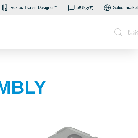
Roxtec Transit Designer™
联系方式
Select market
搜索
MBLY