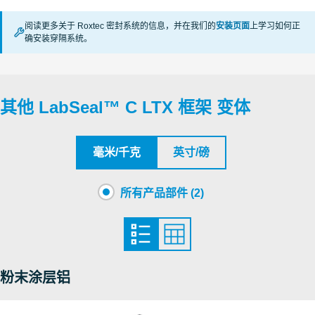
阅读更多关于 Roxtec 密封系统的信息，并在我们的
安装页面
上学习如何正
Fraunhofer IPA
确安装穿隔系统。
Roxtec LabSeal C LTX (en)
PDF
Fraunhofer IPA
其他 LabSeal™ C LTX 框架 变体
毫米/千克
英寸/磅
所有产品部件 (2)
粉末涂层铝