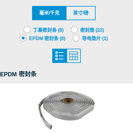
S1501710 SEALING STRIP - TSL 8X8 BUTYL GH / GH BG
PDF
毫米/千克
英寸/磅
S1501708 SEALING STRIP- TSL 8X8 BUTYL GH FL100 / GH BG
PDF
FL100
丁基密封条 (8)
密封垫 (22)
S1605275 SEALING STRIP- TSL 15x6 GHM80
PDF
EPDM 密封条 (8)
导电垫片 (1)
S1605252 SEALING STRIP- TSL 15x6 GHM/ SFHM 60
PDF
S1605232 SEALING STRIP- TSL 15x6 GHM/ SFHM 120
PDF
EPDM 密封条