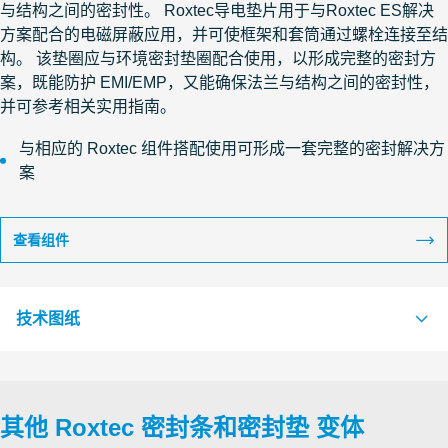
与结构之间的密封性。 Roxtec导电垫片用于与Roxtec ES解决
方案配合的电磁屏蔽应用，并可使框架和套筒通过螺栓连接至结
构。 该垫圈应与环境密封垫圈配合使用，以形成完整的密封方
案，既能防护 EMI/EMP，又能确保法兰与结构之间的密封性，
并可参考相关实用指南。
与相应的 Roxtec 组件搭配使用可形成一套完整的密封解决方
案
查看组件
技术图纸
S1555212 CONDUCTIVE GASKET 9.5x6.4 L=2000
PDF
其他 Roxtec 密封条和密封垫 变体
S1007680 GASKET WITH HOLES SLFR/RS 23-644
PDF