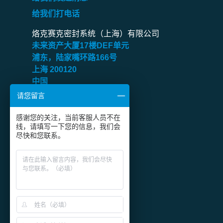
给我们打电话
烙克赛克密封系统（上海）有限公司
未来资产大厦
17
楼
DEF
单元
浦东，陆家嘴环路
166
号
上海
200120
中国
请您留言
传真：
+86 21 6360 9906
感谢您的关注，当前客服人员不在
关注烙克赛克微信公众号
线，请填写一下您的信息，我们会
尽快和您联系。
沪ICP备2024049238号