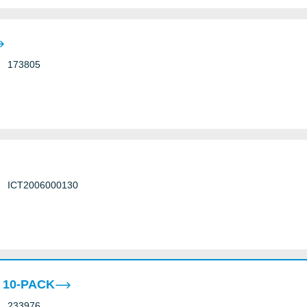
173805
ICT2006000130
 10-PACK
233976