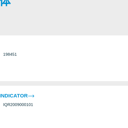
变体
198451
INDICATOR
IQR2009000101