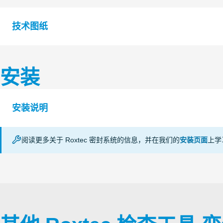
技术图纸
安装
S1576345 ROXTEC TOOLS IDENTIFICATION PLATE 
S1579971 ROXTEC TOOLS ROXTEC ADAPTION IND
安装说明
S1532671 ROXTEC TOOLS ROXTEC TRANSIT ID KIT
阅读更多关于 Roxtec 密封系统的信息，并在我们的
安装页面
上学
MODULE ADAPTION INDICATOR (en)
S1009240 TEST PIPE PIPE ASSEMBLY
VERIFICATION OF BTB (en)
WEDGE LOCK (en)