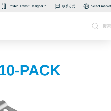
Roxtec Transit Designer™
联系方式
Select market
搜索
 10-PACK