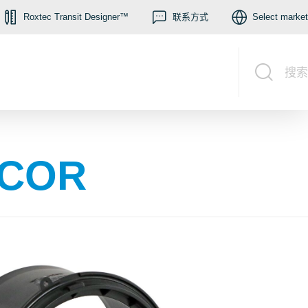
Roxtec Transit Designer™
联系方式
Select market
搜索
 COR