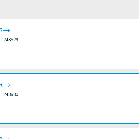
R
243529
R
243530