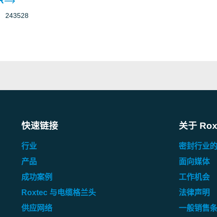
R
243528
快速链接
关于 Rox
行业
密封行业
产品
面向媒体
成功案例
工作机会
Roxtec 与电缆格兰头
法律声明
供应网络
一般销售