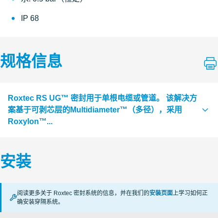
IP 68
规格信息
Roxtec RS UG™ 密封用于单根电缆或管道。 该解决方
案基于可剥芯层的Multidiameter™（多径），采用
Roxylon™...
Roxtec RS UG™ 密封用于单根电缆或管道。 该解决方案
安装
基于可剥芯层的Multidiameter™（多径），采用Roxylon™
UG三元乙丙橡胶（EPDM)，适用于电缆和管道的密封。
前后管件尺寸较小，便于完全插入开孔中。
阅读更多关于 Roxtec 密封系统的信息，并在我们的
安装页面
上学习如何正
确安装穿隔系统。
已通过防护等级为IP68的测试，及水压测试认证（可承
受恒定水压高达0.5bar，洪灾水压高达1bar）。