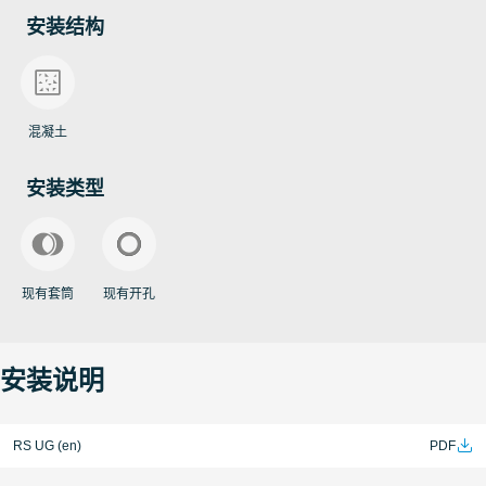
安装结构
可在流水环境中安装。
Roxylon™ 三元乙丙橡胶（EPDM）不含卤素，符合
RoHS指令和REACH指令。 不含任何不符合上述指令的
矿物质。
混凝土
配件材质为非磁性耐酸不锈钢。
安装类型
为防止电缆和金属元件直接接触，橡胶和金属元件之间
有至少3mm间隙。
紧固件材质应为非磁性耐酸不锈钢（最低等级为A4-
现有套筒
现有开孔
70)。
采用全分体式设计，便于安装。
安装说明
安装压紧指示的目测孔。
在0.3bar压力下，气密性良好。
RS UG (en)
PDF
能够防止水、气体、粉尘和害虫的侵入。