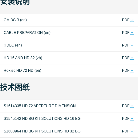
安装说明
CM BG B (en)
PDF
CABLE PREPARATION (en)
PDF
HDLC (en)
PDF
HD 16 AND HD 32 (zh)
PDF
Roxtec HD 72 HD (en)
PDF
技术图纸
S1614335 HD 72 APERTURE DIMENSION
PDF
S1545142 HD BG KIT SOLUTIONS HD 16 BG
PDF
S1600964 HD BG KIT SOLUTIONS HD 32 BG
PDF