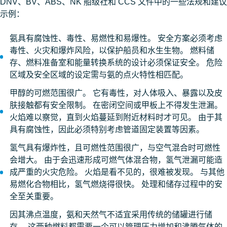
DNV、BV、ABS、NK 船级社和 CCS 文件中的一些法规和建议
示例：
氨具有腐蚀性、毒性、易燃性和易爆性。 安全方案必须考虑
毒性、火灾和爆炸风险，以保护船员和水生生物。 燃料储
存、燃料准备室和能量转换系统的设计必须保证安全。 危险
区域及安全区域的设定需与氨的点火特性相匹配。
甲醇的可燃范围很广。 它有毒性，对人体吸入、暴露以及皮
肤接触都有安全限制。 在密闭空间或甲板上不得发生泄漏。
火焰难以察觉，直到火焰蔓延到附近材料时才可见。 由于其
具有腐蚀性，因此必须特别考虑管道固定装置等因素。
氢气具有爆炸性，且可燃性范围很广，与空气混合时可燃性
会增大。 由于会迅速形成可燃气体混合物，氢气泄漏可能造
成严重的火灾危险。 火焰是看不见的，很难被发现。 与其他
易燃化合物相比，氢气燃烧得很快。 处理和储存过程中的安
全至关重要。
因其沸点温度，氨和天然气不适宜采用传统的储罐进行储
存。 这两种燃料都需要一个可以管理压力增加和沸腾气体的