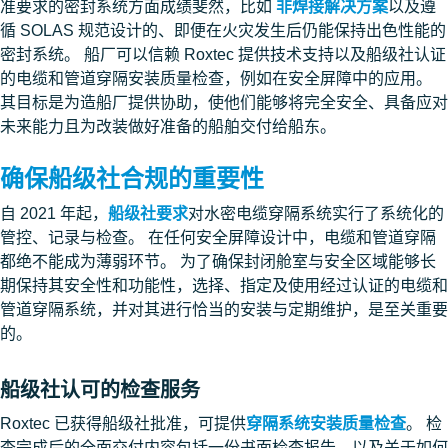
准要求的密封系统方面成绩斐然，比如
非焊接解决方案
以及遵
循 SOLAS 规范设计的、即便在火灾发生后仍能保持出色性能的
密封系统。 船厂可以信赖 Roxtec 提供技术支持以及船级社认证
的电缆和管道穿隔安装质量检查，例如在安全屏障中的应用。
其目标是为造船厂提供协助，使他们能够将完全安全、具备应对
未来能力且为改装做好准备的船舶交付给船东。
确保船级社合规的重要性
自 2021 年起，
船级社要求
对水密电缆穿隔系统实行了系统化的
管控、记录与检查。 在任何安全屏障设计中，电缆和管道穿隔
都绝不能成为薄弱环节。 为了确保封闭舱室与安全区域能够长
期保持其安全性和功能性，选择、指定及使用经过认证的电缆和
管道穿隔系统，并对其进行恰当的安装与定期维护，是至关重要
的。
船级社认可的检查服务
Roxtec 已获得船级社批准，可提供
穿隔系统安装质量检查
。 检
查完成后的全面交付内容包括一份书面检查报告，以及关于如何