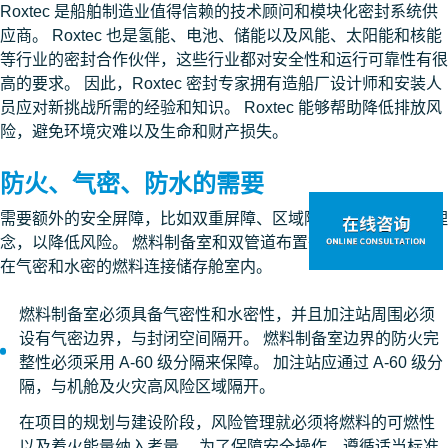
Roxtec 是船舶制造业值得信赖的技术顾问和模块化密封系统供
应商。 Roxtec 也是氢能、电池、储能以及风能、太阳能和核能
等行业的密封合作伙伴，这些行业都对安全性和运行可靠性有很
高的要求。 因此，Roxtec 密封专家拥有造船厂设计师和安装人
员应对新挑战所需的经验和知识。 Roxtec 能够帮助降低排放风
险，避免环境灾难以及生命和财产损失。
防火、气密、防水的需要
需要额外的安全屏障，比如双重屏障、区域隔离以及隔离设计理
念，以降低风险。 燃料制备室和双管道布置等双重屏障应封闭
在气密和水密的燃料连接储存舱室内。
燃料制备室必须具备气密性和水密性，并且加注站周围必须
设有气密边界，与封闭空间隔开。 燃料制备室边界的防火完
整性必须采用 A-60 级分隔来保障。 加注站应通过 A-60 级分
隔，与机舱及火灾高风险区域隔开。
在项目的规划与建设阶段，风险管理就必须将燃料的可燃性
以及着火能量纳入考量。 为了保障安全操作、遵循适当标准