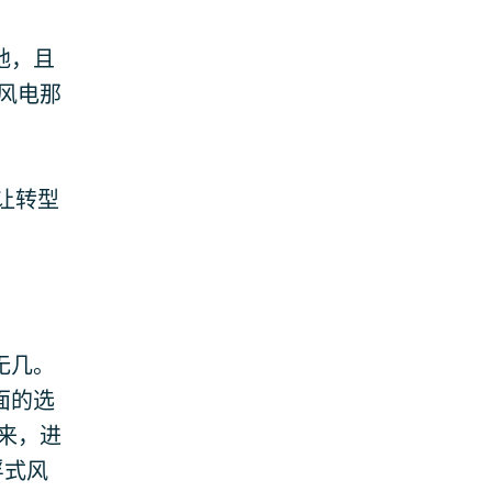
地，且
风电那
会让转型
无几。
面的选
来，进
浮式风