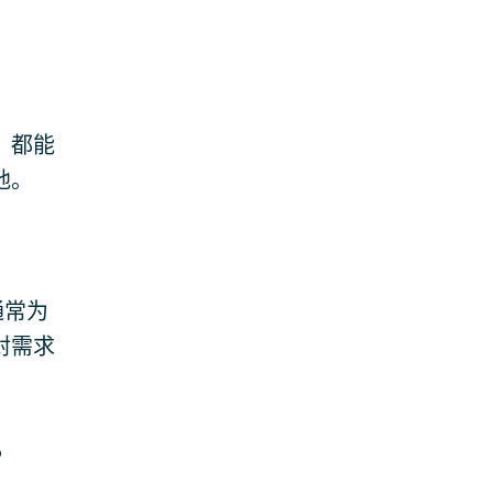
，都能
地。
通常为
封需求
？