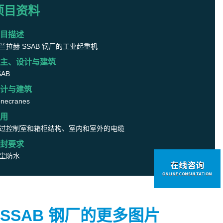
项目资料
目描述
兰拉赫 SSAB 钢厂的工业起重机
主、设计与建筑
SAB
计与建筑
necranes
用
过控制室和箱柜结构、室内和室外的电缆
封要求
尘防水
SSAB 钢厂的更多图片