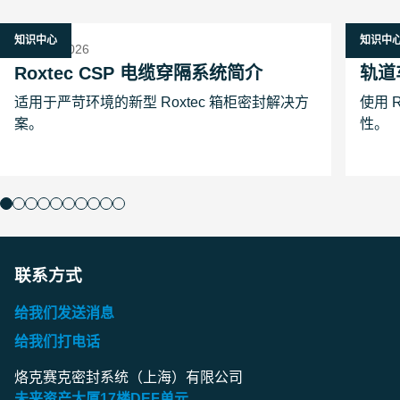
知识中心
知识中
26 一月 2026
14 八月
Roxtec CSP 电缆穿隔系统简介
轨道
适用于严苛环境的新型 Roxtec 箱柜密封解决方
使用 
案。
性。
联系方式
给我们发送消息
给我们打电话
烙克赛克密封系统（上海）有限公司
未来资产大厦
17
楼
DEF
单元