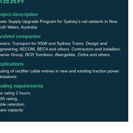
项目资料
oject description
wer Supply Upgrade Program for Sydney’s rail network in New
uth Wales, Australia
nvolved companies
ners: Transport for NSW and Sydney Trains. Design and
gineering: AECOM, BECA and others. Contractors and installers:
wner Group, RCR Tomilison, Abergeldie, Zinfra and others
plications
aling of rectifier cable entries in new and existing traction power
bstations
ealing requirements
re rating 2 hours,
 65 rating,
ble retention,
are capacity